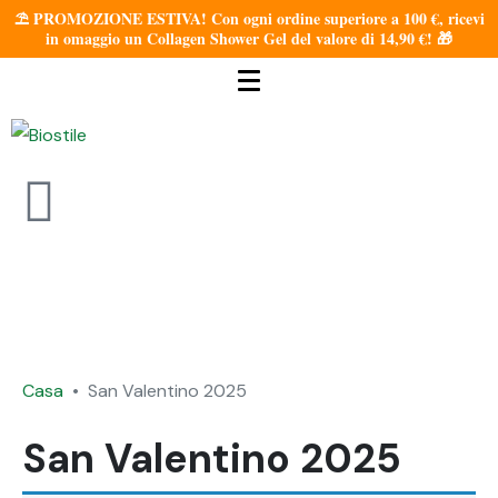
⛱️ PROMOZIONE ESTIVA! Con ogni ordine superiore a 100 €, ricevi
in omaggio un Collagen Shower Gel del valore di 14,90 €! 🎁
Casa
San Valentino 2025
San Valentino 2025