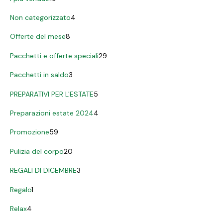
Non categorizzato
4
Offerte del mese
8
Pacchetti e offerte speciali
29
Pacchetti in saldo
3
PREPARATIVI PER L'ESTATE
5
Preparazioni estate 2024
4
Promozione
59
Pulizia del corpo
20
REGALI DI DICEMBRE
3
Regalo
1
Relax
4