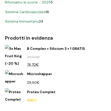
Riforniamo le scorte - 2025
5
Sistema Cardiovascolare
18
Sistema Immunitario
24
Prodotti in evidenza
B Complex + Silicium 3 + 1 GRATIS
99,60
€
74,70
€
Microshapper
29,50
€
Protex Complet
Valutato
5.00
su 5
€