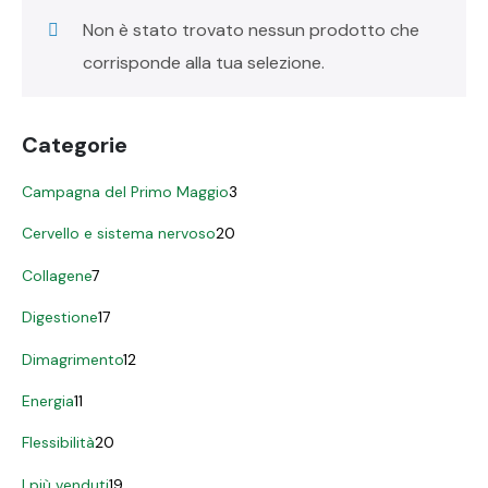
Non è stato trovato nessun prodotto che
corrisponde alla tua selezione.
Categorie
Campagna del Primo Maggio
3
Cervello e sistema nervoso
20
Collagene
7
Digestione
17
Dimagrimento
12
Energia
11
Flessibilità
20
I più venduti
19