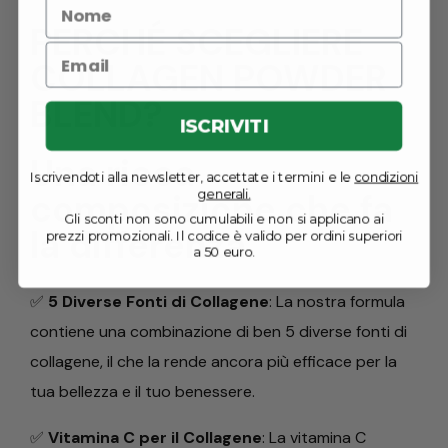
PERCHÉ SCEGLIERE
COLLAGEN POWDER
BLEND?
ISCRIVITI
Una ricca
Iscrivendoti alla newsletter, accettate i termini e le
condizioni
generali.
composizione che fa
Gli sconti non sono cumulabili e non si applicano ai
la differenza.
prezzi promozionali. Il codice è valido per ordini superiori
a 50 euro.
✅
5 Diverse Fonti di Collagene
: La nostra formula
contiene una combinazione di ben 5 diverse fonti di
collagene, il che la rende ancora più efficace per la
tua bellezza e il tuo benessere.
✅
Vitamina C per il Collagene
: La vitamina C