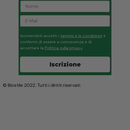
Iscrivendoti accetti i
termini e le condizioni
e
confermi di essere a conoscenza e di
accettare la
Politica sulla priv
acy
.
Iscrizione
© Biostile 2022. Tutti i diritti riservati.