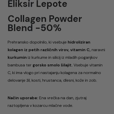
Eliksir Lepote
Collagen Powder
Blend -50%
Prehransko dopolnilo, ki vsebuje
hidroliziran
kolagen iz petih različnih virov, vitamin C,
naravni
kurkumin
iz
kurkume
in silicij iz mladih poganjkov
bambusa ter
gorsko smolo šilajit.
Vsebuje vitamin
C, ki ima vlogo pri nastajanju kolagena za normalno
delovanje žil, kosti, hrustanca, dlesni, kože in zob.
Način uporabe:
Ena vrečka na dan, zjutraj
raztopljena v kozarcu mlačne vode.