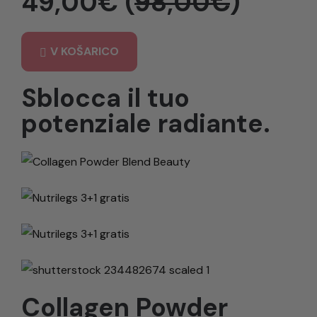
49,00€ (
98,00€
)
V KOŠARICO
Sblocca il tuo
potenziale radiante.
Collagen Powder