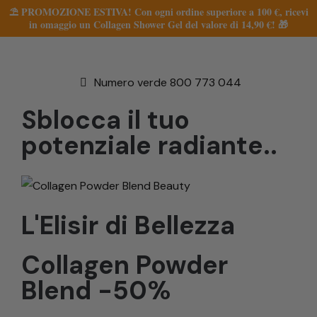
⛱️ PROMOZIONE ESTIVA! Con ogni ordine superiore a 100 €, ricevi
in omaggio un Collagen Shower Gel del valore di 14,90 €! 🎁
Numero verde 800 773 044
Sblocca il tuo
potenziale radiante..
L'Elisir di Bellezza
Collagen Powder
Blend -50%