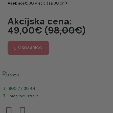
Vsebnost
: 30 vrečic (za 30 dni)
Akcijska cena:
49,00€ (
98,00€
)
V KOŠARICO
800 77 30 44
info@bio-stile.it