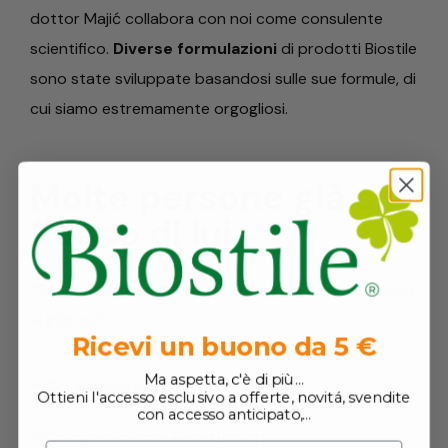
dottor Majić collabora con noi come consulente
scientifico.
Diverse formulazioni
di prodotti Biostile
sono state sviluppate basandosi sulle sue formule, di
cui siamo estremamente orgogliosi.
Molte persone già si
fidano di lui
“Ottimo gusto, in comode bustine, ne basta una sola
al giorno.”
Ricevi un buono da 5 €
Ma aspetta, c'è di più...
Ottieni l'accesso esclusivo a offerte, novitá, svendite
con accesso anticipato,...