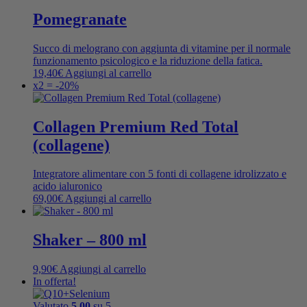
Pomegranate
Succo di melograno con aggiunta di vitamine per il normale
funzionamento psicologico e la riduzione della fatica.
19,40
€
Aggiungi al carrello
x2 = -20%
Collagen Premium Red Total
(collagene)
Integratore alimentare con 5 fonti di collagene idrolizzato e
acido ialuronico
69,00
€
Aggiungi al carrello
Shaker – 800 ml
9,90
€
Aggiungi al carrello
In offerta!
Valutato
5.00
su 5