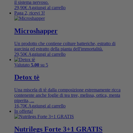
il sistema nervoso.
29,90
€
Aggiungi al carrello
Paga 2, ricevi 3!
Microshapper
Un prodotto che contiene colture batteriche, estratto di
garcinia ed estratto della pianta dell'immortalità.
29,50
€
Aggiungi al carrello
Valutato
5.00
su 5
Detox tè
Una miscela di tè dalla composizione estremamente ricca
contenente anche foglie di tea tree, melissa, ortica, menta
piperita, ...
16,70
€
Aggiungi al carrello
In offerta!
Nutrilegs Forte 3+1 GRATIS