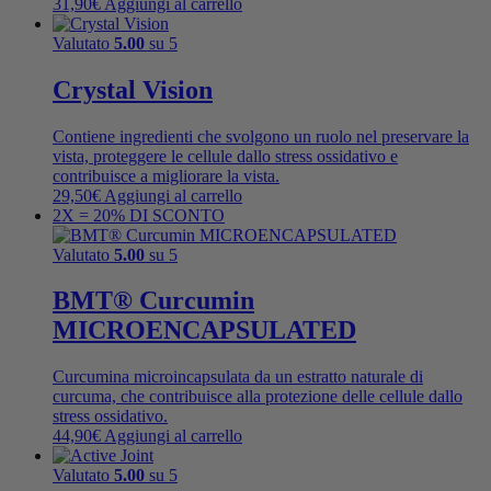
31,90
€
Aggiungi al carrello
Valutato
5.00
su 5
Crystal Vision
Contiene ingredienti che svolgono un ruolo nel preservare la
vista, proteggere le cellule dallo stress ossidativo e
contribuisce a migliorare la vista.
29,50
€
Aggiungi al carrello
2X = 20% DI SCONTO
Valutato
5.00
su 5
BMT® Curcumin
MICROENCAPSULATED
Curcumina microincapsulata da un estratto naturale di
curcuma, che contribuisce alla protezione delle cellule dallo
stress ossidativo.
44,90
€
Aggiungi al carrello
Valutato
5.00
su 5