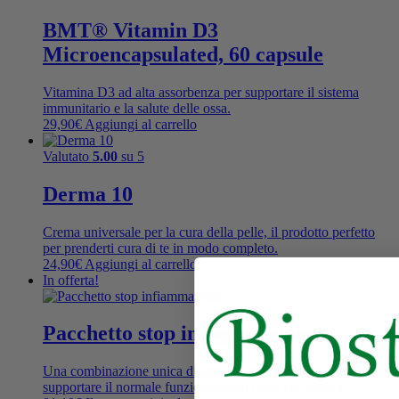
BMT® Vitamin D3
Microencapsulated, 60 capsule
Vitamina D3 ad alta assorbenza per supportare il sistema
immunitario e la salute delle ossa.
29,90
€
Aggiungi al carrello
Valutato
5.00
su 5
Derma 10
Crema universale per la cura della pelle, il prodotto perfetto
per prenderti cura di te in modo completo.
24,90
€
Aggiungi al carrello
In offerta!
Pacchetto stop infiammazione
Una combinazione unica di estratti naturali di erbe per
supportare il normale funzionamento delle vie urinarie.