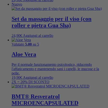
Nuovo
Set da massaggio per il viso (con
roller e pietra Gua Sha)
24,90
€
Aggiungi al carrello
Valutato
5.00
su 5
Aloe Vera
Per il normale funzionamento psicologico, riducendo
l'affaticamento e mantenendo sani i capelli, le mucose e la
pelle.
19,90
€
Aggiungi al carrello
2X = 20% DI SCONTO
BMT® Resveratrol
MICROENCAPSULATED