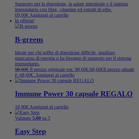
Supporto per la digestione, la salute intestinale e il sistema
immunitario con fibre, vitamine ed estratti di erbe.
69,00
€
Aggiungi al carrello
In offerta!
B-greens
Ideale per chi soffre di digestione difficile, gonfiore,
mancanza di energia o ha bisogno di supporto per il sistema
immunitario.
98,00
€
Il prezzo originale era: 98,00€.
68,60
€
Il prezzo attuale
è: 68,60€.
Aggiungi al carrello
Immune Power 30 capsule REGALO
18,90
€
Aggiungi al carrello
Valutato
5.00
su 5
Easy Step