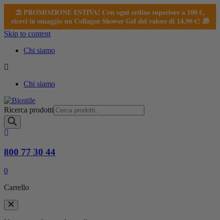
⛱️ PROMOZIONE ESTIVA! Con ogni ordine superiore a 100 €,
ricevi in omaggio un Collagen Shower Gel del valore di 14,90 €! 🎁
Skip to content
Chi siamo
Chi siamo
Ricerca prodotti
800 77 30 44
0
Carrello