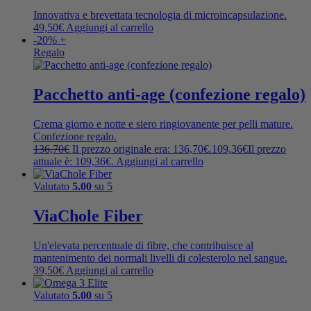
Innovativa e brevettata tecnologia di microincapsulazione.
49,50
€
Aggiungi al carrello
-20% +
Regalo
Pacchetto anti-age (confezione regalo)
Crema giorno e notte e siero ringiovanente per pelli mature.
Confezione regalo.
136,70
€
Il prezzo originale era: 136,70€.
109,36
€
Il prezzo
attuale è: 109,36€.
Aggiungi al carrello
Valutato
5.00
su 5
ViaChole Fiber
Un'elevata percentuale di fibre, che contribuisce al
mantenimento dei normali livelli di colesterolo nel sangue.
39,50
€
Aggiungi al carrello
Valutato
5.00
su 5