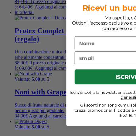
81,10
€
Il prezzo originale era: 81,10€.
64,40
€
Il prezzo attuale
Ricevi un bu
è: 64,40€.
Aggiungi al carrello
In offerta!
Ma aspetta, c'è 
Ottieni l'accesso esclusivo a o
con accesso anti
Protex Complet + Detox patch
(regalo)
Una combinazione unica di capsule, fibre e tè con estratti di
erbe altamente concentrati per un migliore metabolismo.
88,90
€
Il prezzo originale era: 88,90€.
69,00
€
Il prezzo attuale
è: 69,00€.
Aggiungi al carrello
ISCRIV
Valutato
5.00
su 5
Noni with Grape
Iscrivendoti alla newsletter, accett
generali
Succo di frutta naturale di noni con aggiunta di succo d'uva
Gli sconti non sono cumulabil
prezzi promozionali. Il codice è v
per un gusto più graduale.
a 50 eur
34,90
€
Aggiungi al carrello
Valutato
5.00
su 5