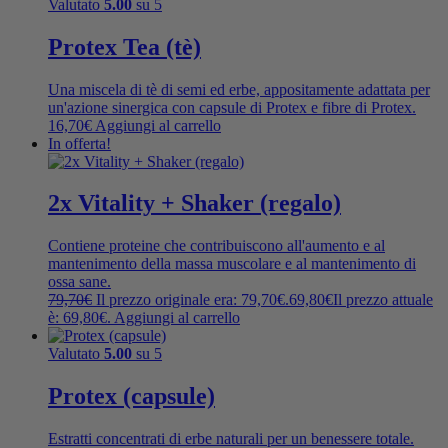
Valutato
5.00
su 5
Protex Tea (tè)
Una miscela di tè di semi ed erbe, appositamente adattata per
un'azione sinergica con capsule di Protex e fibre di Protex.
16,70
€
Aggiungi al carrello
In offerta!
2x Vitality + Shaker (regalo)
Contiene proteine ​​che contribuiscono all'aumento e al
mantenimento della massa muscolare e al mantenimento di
ossa sane.
79,70
€
Il prezzo originale era: 79,70€.
69,80
€
Il prezzo attuale
è: 69,80€.
Aggiungi al carrello
Valutato
5.00
su 5
Protex (capsule)
Estratti concentrati di erbe naturali per un benessere totale.