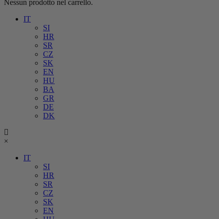
Nessun prodotto nel carrello.
IT
SI
HR
SR
CZ
SK
EN
HU
BA
GR
DE
DK
×
IT
SI
HR
SR
CZ
SK
EN