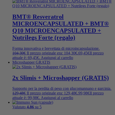
BMT® Resveratrol
MICROENCAPSULATED + BMT®
Q10 MICROENCAPSULATED +
Nutrilegs Forte (regalo)
Forma innovativa e brevettata di microincapsulazione.
104,30
€
Il prezzo originale era: 104,30€.
69,45
€
Il prezzo
attuale è: 69,45€.
Aggiungi al carrello
Microshapper GRATIS
2x Slimis + Microshapper (GRATIS)
Supporto per la perdita di peso con glucomannano e garcinia.
129,48
€
Il prezzo originale era: 129,48€.
99,98
€
Il prezzo
attuale è: 99,98€.
Aggiungi al carrello
Valutato
4.86
su 5