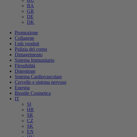
HU
BA
GR
DE
DK
Promozione
Collagene
I più venduti
Pulizia del corpo
Dimagrimento
Sistema Immunitario
Flessibilità
Digestione
Sistema Cardiovascolare
Cervello e sistema nervoso
Energia
Biostile Cosmetica
IT
SI
HR
SR
CZ
SK
EN