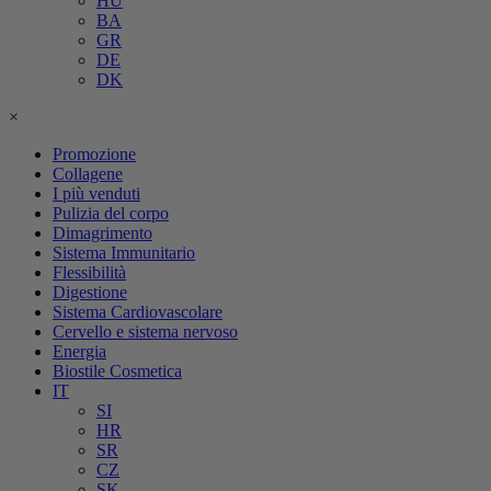
HU
BA
GR
DE
DK
×
Promozione
Collagene
I più venduti
Pulizia del corpo
Dimagrimento
Sistema Immunitario
Flessibilità
Digestione
Sistema Cardiovascolare
Cervello e sistema nervoso
Energia
Biostile Cosmetica
IT
SI
HR
SR
CZ
SK