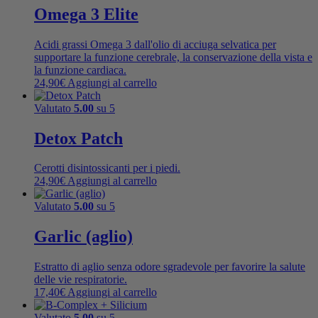
Omega 3 Elite
Acidi grassi Omega 3 dall'olio di acciuga selvatica per
supportare la funzione cerebrale, la conservazione della vista e
la funzione cardiaca.
24,90
€
Aggiungi al carrello
Valutato
5.00
su 5
Detox Patch
Cerotti disintossicanti per i piedi.
24,90
€
Aggiungi al carrello
Valutato
5.00
su 5
Garlic (aglio)
Estratto di aglio senza odore sgradevole per favorire la salute
delle vie respiratorie.
17,40
€
Aggiungi al carrello
Valutato
5.00
su 5