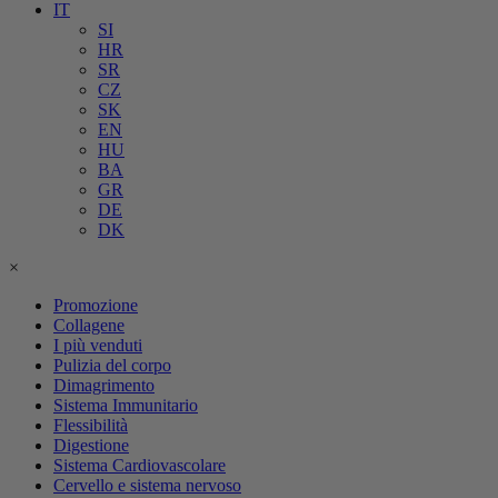
IT
SI
HR
SR
CZ
SK
EN
HU
BA
GR
DE
DK
×
Promozione
Collagene
I più venduti
Pulizia del corpo
Dimagrimento
Sistema Immunitario
Flessibilità
Digestione
Sistema Cardiovascolare
Cervello e sistema nervoso