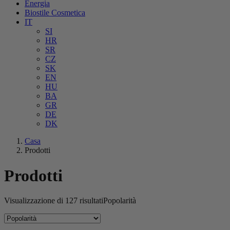
Energia
Biostile Cosmetica
IT
SI
HR
SR
CZ
SK
EN
HU
BA
GR
DE
DK
Casa
Prodotti
Prodotti
Visualizzazione di 127 risultati
Popolarità