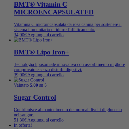
BMT® Vitamin C
MICROENCAPSULATED
Vitamina C microincapsulata da rosa canina per sostenere il
sistema immunitario e ridurre l'affaticamento.
34,90
€
Aggiungi al carrello
BMT® Lipo Iron+
Tecnologia liposomiale innovativa con assorbimento migliore
comprovato e senza disturbi digestivi.
39,90
€
Aggiungi al carrello
Valutato
5.00
su 5
Sugar Control
Contribuisce al mantenimento dei normali livelli di glucosio
nel sangue.
51,30
€
Aggiungi al carrello
In offerta!