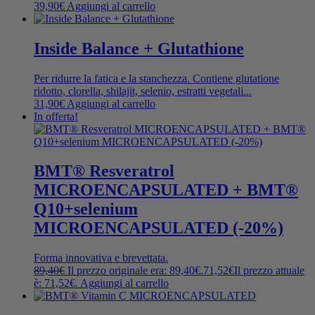
39,90
€
Aggiungi al carrello
Inside Balance + Glutathione
Per ridurre la fatica e la stanchezza. Contiene glutatione
ridotto, clorella, shilajit, selenio, estratti vegetali...
31,90
€
Aggiungi al carrello
In offerta!
BMT® Resveratrol
MICROENCAPSULATED + BMT®
Q10+selenium
MICROENCAPSULATED (-20%)
Forma innovativa e brevettata.
89,40
€
Il prezzo originale era: 89,40€.
71,52
€
Il prezzo attuale
è: 71,52€.
Aggiungi al carrello