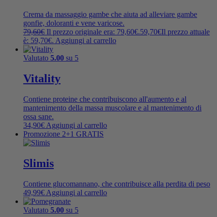
Crema da massaggio gambe che aiuta ad alleviare gambe
gonfie, doloranti e vene varicose.
79,60
€
Il prezzo originale era: 79,60€.
59,70
€
Il prezzo attuale
è: 59,70€.
Aggiungi al carrello
Valutato
5.00
su 5
Vitality
Contiene proteine ​​che contribuiscono all'aumento e al
mantenimento della massa muscolare e al mantenimento di
ossa sane.
34,90
€
Aggiungi al carrello
Promozione 2+1 GRATIS
Slimis
Contiene glucomannano, che contribuisce alla perdita di peso
49,99
€
Aggiungi al carrello
Valutato
5.00
su 5