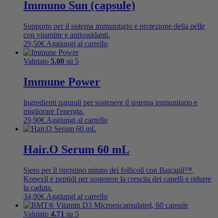
Immuno Sun (capsule)
Supporto per il sistema immunitario e protezione della pelle
con vitamine e antiossidanti.
29,50
€
Aggiungi al carrello
Valutato
5.00
su 5
Immune Power
Ingredienti naturali per sostenere il sistema immunitario e
migliorare l'energia.
29,90
€
Aggiungi al carrello
Hair.O Serum 60 mL
Siero per il ripristino mirato dei follicoli con Baicapil™,
Kopexil e peptidi per sostenere la crescita dei capelli e ridurre
la caduta.
34,90
€
Aggiungi al carrello
Valutato
4.71
su 5