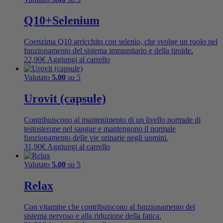
Q10+Selenium
Coenzima Q10 arricchito con selenio, che svolge un ruolo nel
funzionamento del sistema immunitario e della tiroide.
22,90
€
Aggiungi al carrello
Valutato
5.00
su 5
Urovit (capsule)
Contribuiscono al mantenimento di un livello normale di
testosterone nel sangue e mantengono il normale
funzionamento delle vie urinarie negli uomini.
31,90
€
Aggiungi al carrello
Valutato
5.00
su 5
Relax
Con vitamine che contribuiscono al funzionamento del
sistema nervoso e alla riduzione della fatica.