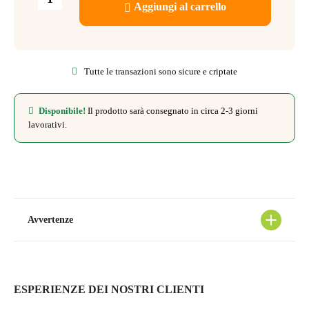
Aggiungi al carrello
Tutte le transazioni sono sicure e criptate
Disponibile!
Il prodotto sarà consegnato in circa 2-3 giorni
lavorativi.
Avvertenze
Le quantità o dosi giornaliere raccomandate non devono essere
superate.
ESPERIENZE DEI NOSTRI CLIENTI