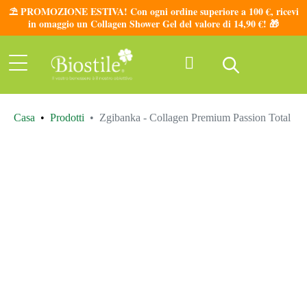
⛱️ PROMOZIONE ESTIVA! Con ogni ordine superiore a 100 €, ricevi
in omaggio un Collagen Shower Gel del valore di 14,90 €! 🎁
Casa
Prodotti
Zgibanka - Collagen Premium Passion Total