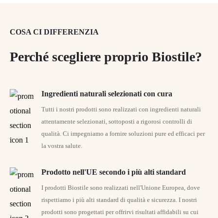
Gli integratori alimentari non sostituiscono una dieta equilibrata
e varia né uno stile di vita sano.
COSA CI DIFFERENZIA
Tenere fuori dalla portata dei bambini!
Perché scegliere proprio Biostile?
Conservare a una temperatura fino a 25°C, al riparo dall’umidità
e dalla luce.
Ingredienti naturali selezionati con cura
Tutti i nostri prodotti sono realizzati con ingredienti naturali
attentamente selezionati, sottoposti a rigorosi controlli di
qualità. Ci impegniamo a fornire soluzioni pure ed efficaci per
la vostra salute.
Prodotto nell'UE secondo i più alti standard
I prodotti Biostile sono realizzati nell'Unione Europea, dove
rispettiamo i più alti standard di qualità e sicurezza. I nostri
prodotti sono progettati per offrirvi risultati affidabili su cui