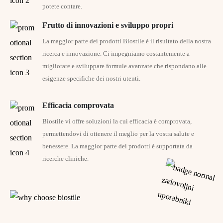
potete contare.
Ricevi un buono da 5 €
Frutto di innovazioni e sviluppo propri
La maggior parte dei prodotti Biostile è il risultato della nostra
Ma aspetta, c'è di più...
Ottieni l'accesso esclusivo a offerte, novitá, svendite
ricerca e innovazione. Ci impegniamo costantemente a
con accesso anticipato,...
migliorare e sviluppare formule avanzate che rispondano alle
esigenze specifiche dei nostri utenti.
Efficacia comprovata
Biostile vi offre soluzioni la cui efficacia è comprovata,
permettendovi di ottenere il meglio per la vostra salute e
ISCRIVITI
benessere. La maggior parte dei prodotti è supportata da
ricerche cliniche.
Iscrivendoti alla newsletter, accettate i termini e le
condizioni
generali.
Gli sconti non sono cumulabili e non si applicano ai
prezzi promozionali. Il codice è valido per ordini superiori
a 50 euro.