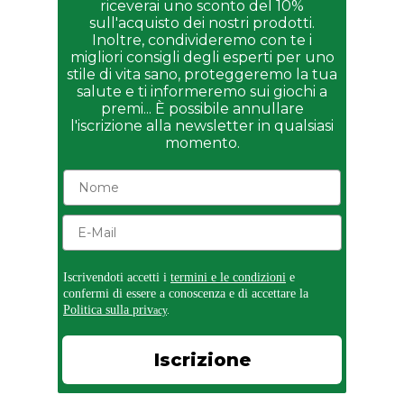
riceverai uno sconto del 10%
sull'acquisto dei nostri prodotti.
Inoltre, condivideremo con te i
migliori consigli degli esperti per uno
stile di vita sano, proteggeremo la tua
salute e ti informeremo sui giochi a
premi... È possibile annullare
l'iscrizione alla newsletter in qualsiasi
momento.
Iscrivendoti accetti i
termini e le condizioni
e
confermi di essere a conoscenza e di accettare la
Politica sulla priv
acy
.
Iscrizione