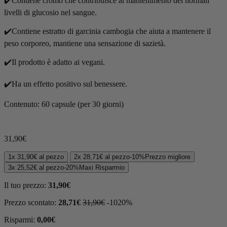
✔️
Contiene cromo che contribuisce al mantenimento dei normali
livelli di glucosio nel sangue.
✔️
Contiene estratto di garcinia cambogia che a
iuta a mantenere il
peso corporeo, mantiene una sensazione di sazietà.
✔️
Il prodotto è adatto ai vegani.
✔️
Ha un effetto positivo sul benessere.
Contenuto: 60 capsule (per 30 giorni)
31,90
€
1x
31,90
€
al pezzo
2x
28,71
€
al pezzo
-
10%
Prezzo migliore
3x
25,52
€
al pezzo
-
20%
Maxi Risparmio
Il tuo prezzo:
31,90
€
Prezzo scontato:
28,71
€
31,90
€
-
10
20
%
Risparmi:
0,00
€