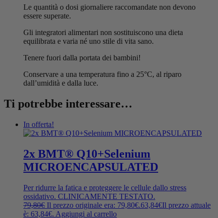
Le quantità o dosi giornaliere raccomandate non devono
essere superate.
Gli integratori alimentari non sostituiscono una dieta
equilibrata e varia né uno stile di vita sano.
Tenere fuori dalla portata dei bambini!
Conservare a una temperatura fino a 25°C, al riparo
dall’umidità e dalla luce.
Ti potrebbe interessare…
In offerta!
2x BMT® Q10+Selenium
MICROENCAPSULATED
Per ridurre la fatica e proteggere le cellule dallo stress
ossidativo. CLINICAMENTE TESTATO.
79,80
€
Il prezzo originale era: 79,80€.
63,84
€
Il prezzo attuale
è: 63,84€.
Aggiungi al carrello