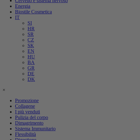
Cervello e sistema nervoso
Energia
Biostile Cosmetica
IT
SI
HR
SR
CZ
SK
EN
HU
BA
GR
DE
DK
×
Promozione
Collagene
I più venduti
Pulizia del corpo
Dimagrimento
Sistema Immunitario
Flessibilità
Digestione