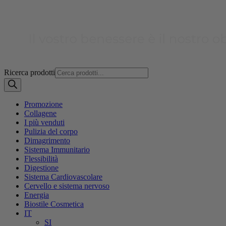
Ricerca prodotti
Promozione
Collagene
I più venduti
Pulizia del corpo
Dimagrimento
Sistema Immunitario
Flessibilità
Digestione
Sistema Cardiovascolare
Cervello e sistema nervoso
Energia
Biostile Cosmetica
IT
SI