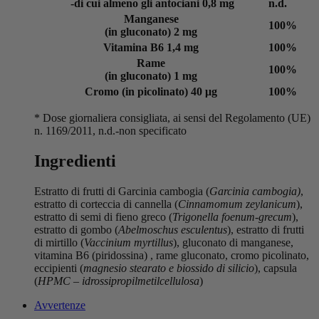
-di cui almeno gli antociani
0,8 mg
n.d.
Manganese
100%
(in gluconato)
2 mg
Vitamina B6
1,4 mg
100%
Rame
100%
(in gluconato)
1 mg
Cromo (in picolinato)
40 μg
100%
* Dose giornaliera consigliata, ai sensi del Regolamento (UE)
n. 1169/2011, n.d.-non specificato
Ingredienti
Estratto di frutti di Garcinia cambogia (
Garcinia cambogia)
,
estratto di corteccia di cannella (
Cinnamomum zeylanicum
),
estratto di semi di fieno greco (
Trigonella foenum-grecum
),
estratto di gombo (
Abelmoschus esculentus
), estratto di frutti
di mirtillo (
Vaccinium myrtillus
), gluconato di manganese,
vitamina B6 (piridossina) , rame gluconato, cromo picolinato,
eccipienti (
magnesio stearato e biossido di silicio
), capsula
(
HPMC – idrossipropilmetilcellulosa
)
Avvertenze