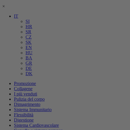
×
IT
SI
HR
SR
CZ
SK
EN
HU
BA
GR
DE
DK
Promozione
Collagene
I più venduti
Pulizia del corpo
Dimagrimento
Sistema Immunitario
Flessibilità
Digestione
Sistema Cardiovascolare