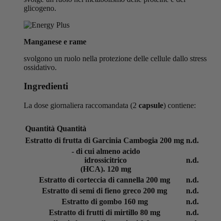
glicogeno.
Manganese e rame
svolgono un ruolo nella protezione delle cellule dallo stress
ossidativo.
Ingredienti
La dose giornaliera raccomandata (2
capsule
) contiene:
Quantità
Quantità
Estratto di frutta di Garcinia Cambogia
200 mg
n.d.
- di cui almeno acido
idrossicitrico
n.d.
(HCA).
120 mg
Estratto di corteccia di cannella
200 mg
n.d.
Estratto di semi di fieno greco
200 mg
n.d.
Estratto di gombo
160 mg
n.d.
Estratto di frutti di mirtillo
80 mg
n.d.