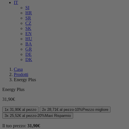
IT
SI
HR
SR
CZ
SK
EN
HU
BA
GR
DE
DK
Casa
Prodotti
Energy Plus
Energy Plus
31,90
€
1x
31,90
€
al pezzo
2x
28,71
€
al pezzo
-
10%
Prezzo migliore
3x
25,52
€
al pezzo
-
20%
Maxi Risparmio
Il tuo prezzo:
31,90
€