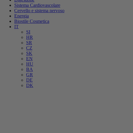
Sistema Cardiovascolare
Cervello e sistema nervoso
Energia
Biostile Cosmetica
IT
SI
HR
SR
CZ
SK
EN
HU
BA
GR
DE
DK