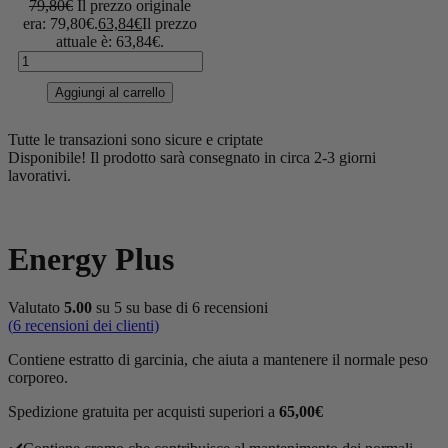
79,80
€
Il prezzo originale
era: 79,80€.
63,84
€
Il prezzo
attuale è: 63,84€.
Aggiungi al carrello
Tutte le transazioni sono sicure e criptate
Disponibile!
Il prodotto sarà consegnato in circa 2-3 giorni
lavorativi.
Energy Plus
Valutato
5.00
su 5 su base di
6
recensioni
(
6
recensioni dei clienti)
Contiene estratto di garcinia, che aiuta a mantenere il normale peso
corporeo.
Spedizione gratuita per acquisti superiori a
65,00
€