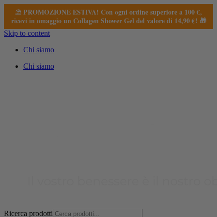
⛱️ PROMOZIONE ESTIVA! Con ogni ordine superiore a 100 €,
ricevi in omaggio un Collagen Shower Gel del valore di 14,90 €! 🎁
Skip to content
Chi siamo
Chi siamo
Ricerca prodotti