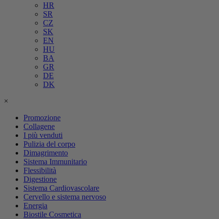
HR
SR
CZ
SK
EN
HU
BA
GR
DE
DK
×
Promozione
Collagene
I più venduti
Pulizia del corpo
Dimagrimento
Sistema Immunitario
Flessibilità
Digestione
Sistema Cardiovascolare
Cervello e sistema nervoso
Energia
Biostile Cosmetica