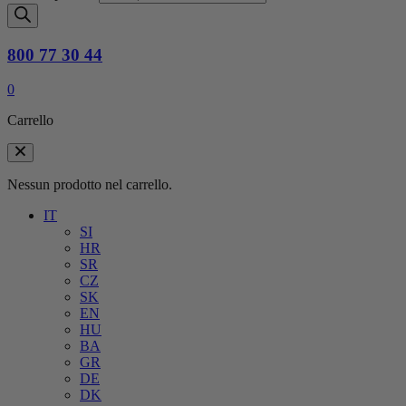
800 77 30 44
0
Carrello
Nessun prodotto nel carrello.
IT
SI
HR
SR
CZ
SK
EN
HU
BA
GR
DE
DK