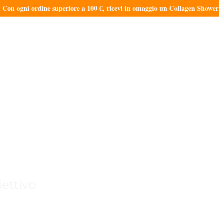
ogni ordine superiore a 100 €, ricevi in omaggio un Collagen Shower Ge