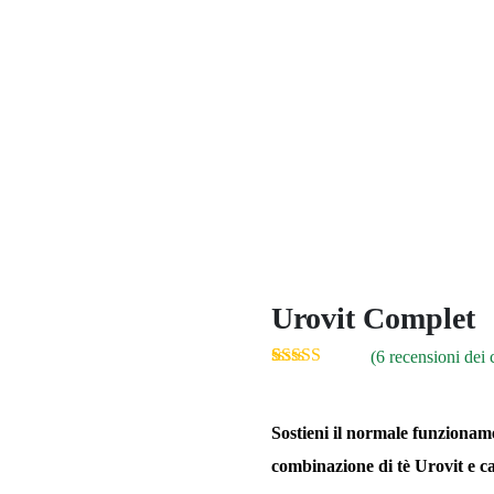
Urovit Complet
(
6
recensioni dei c
Valutato
6
5.00
su 5 su base
di
recensioni
Sostieni il normale funzioname
combinazione di tè Urovit e c