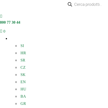
800 77 30 44
0
IT
SI
HR
SR
CZ
SK
EN
HU
BA
GR