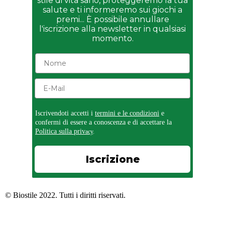
stile di vita sano, proteggeremo la tua
salute e ti informeremo sui giochi a
premi... È possibile annullare
l'iscrizione alla newsletter in qualsiasi
momento.
Iscrivendoti accetti i
termini e le condizioni
e
confermi di essere a conoscenza e di accettare la
Politica sulla priv
acy
.
Iscrizione
© Biostile 2022. Tutti i diritti riservati.