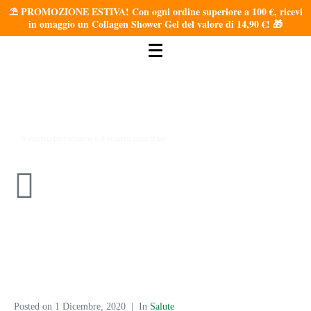
⛱️ PROMOZIONE ESTIVA! Con ogni ordine superiore a 100 €, ricevi
in omaggio un Collagen Shower Gel del valore di 14,90 €! 🎁
Posted on
1 Dicembre, 2020
In
Salute