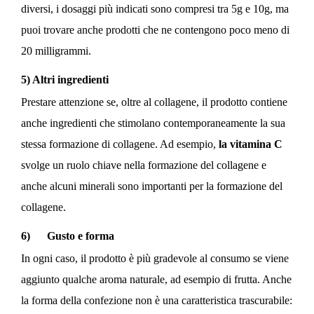
diversi, i dosaggi più indicati sono compresi tra 5g e 10g, ma
puoi trovare anche prodotti che ne contengono poco meno di
Ricevi un buono da 5 €
20 milligrammi.
Ma aspetta, c'è di più...
Ottieni l'accesso esclusivo a offerte, novitá, svendite
5) Altri ingredienti
con accesso anticipato,...
Prestare attenzione se, oltre al collagene, il prodotto contiene
anche ingredienti che stimolano contemporaneamente la sua
stessa formazione di collagene. Ad esempio,
la vitamina C
svolge un ruolo chiave nella formazione del collagene e
anche alcuni minerali sono importanti per la formazione del
ISCRIVITI
collagene.
Iscrivendoti alla newsletter, accettate i termini e le
condizioni
6) Gusto e forma
generali.
In ogni caso, il prodotto è più gradevole al consumo se viene
Gli sconti non sono cumulabili e non si applicano ai
prezzi promozionali. Il codice è valido per ordini superiori
aggiunto qualche aroma naturale, ad esempio di frutta. Anche
a 50 euro.
la forma della confezione non è una caratteristica trascurabile: