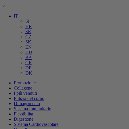
×
IT
SI
HR
SR
CZ
SK
EN
HU
BA
GR
DE
DK
Promozione
Collagene
I più venduti
Pulizia del corpo
Dimagrimento
Sistema Immunitario
Flessibilità
Digestione
Sistema Cardiovascolare