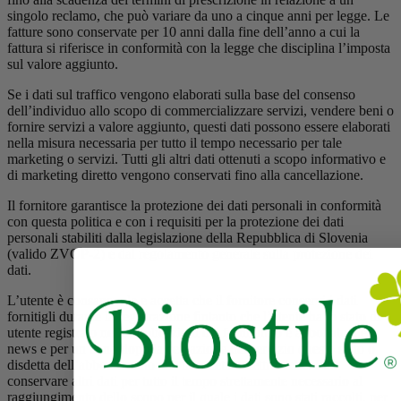
singolo reclamo, che può variare da uno a cinque anni per legge. Le
fatture sono conservate per 10 anni dalla fine dell’anno a cui la
fattura si riferisce in conformità con la legge che disciplina l’imposta
sul valore aggiunto.
Se i dati sul traffico vengono elaborati sulla base del consenso
dell’individuo allo scopo di commercializzare servizi, vendere beni o
fornire servizi a valore aggiunto, questi dati possono essere elaborati
nella misura necessaria per tutto il tempo necessario per tale
marketing o servizi. Tutti gli altri dati ottenuti a scopo informativo e
di marketing diretto vengono conservati fino alla cancellazione.
Il fornitore garantisce la protezione dei dati personali in conformità
con questa politica e con i requisiti per la protezione dei dati
personali stabiliti dalla legislazione della Repubblica di Slovenia
(valido ZVOP-2) e dal regolamento generale sulla protezione dei
dati.
L’utente è consapevole e accetta che il fornitore conservi i dati
fornitigli durante la registrazione fintanto che l’utente ha lo stato di
utente registrato nelle applicazioni del fornitore o è abbonato a e-
news e per un anno dopo la cessazione del servizio questo stato o
disdetta dell’abbonamento alle newsletter elettroniche. Può
conservare altri dati per tutto il tempo strettamente necessario al
raggiungimento dello scopo per il quale i dati sono stati raccolti, per