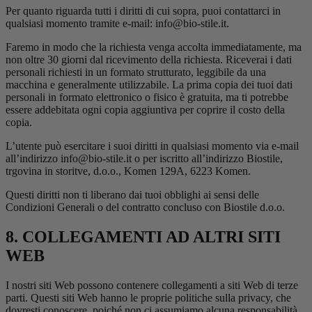
Per quanto riguarda tutti i diritti di cui sopra, puoi contattarci in
qualsiasi momento tramite e-mail: info@bio-stile.it.
Faremo in modo che la richiesta venga accolta immediatamente, ma
non oltre 30 giorni dal ricevimento della richiesta. Riceverai i dati
personali richiesti in un formato strutturato, leggibile da una
macchina e generalmente utilizzabile. La prima copia dei tuoi dati
personali in formato elettronico o fisico è gratuita, ma ti potrebbe
essere addebitata ogni copia aggiuntiva per coprire il costo della
copia.
L’utente può esercitare i suoi diritti in qualsiasi momento via e-mail
all’indirizzo info@bio-stile.it o per iscritto all’indirizzo Biostile,
trgovina in storitve, d.o.o., Komen 129A, 6223 Komen.
Questi diritti non ti liberano dai tuoi obblighi ai sensi delle
Condizioni Generali o del contratto concluso con Biostile d.o.o.
8. COLLEGAMENTI AD ALTRI SITI
WEB
I nostri siti Web possono contenere collegamenti a siti Web di terze
parti. Questi siti Web hanno le proprie politiche sulla privacy, che
dovresti conoscere, poiché non ci assumiamo alcuna responsabilità