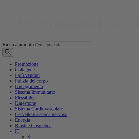
Ricerca prodotti
Promozione
Collagene
I più venduti
Pulizia del corpo
Dimagrimento
Sistema Immunitario
Flessibilità
Digestione
Sistema Cardiovascolare
Cervello e sistema nervoso
Energia
Biostile Cosmetica
IT
SI