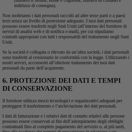
(numero d’ordine, nome e cognome, numero di contatto e
indirizzo di consegna).
Non inoltriamo i dati personali raccolti ad altre terze parti o a paesi
terzi senza un livello di protezione adeguato. I tuoi dati personali
possono essere trasferiti negli Stati Uniti (all’interno del fornitore di
servizi di analisi web e di notifica e-mail), per cui stipuliamo
contratti appropriati con tutti i responsabili del trattamento negli Stati
Uniti.
Se la società è collegata o rilevato da un’altra società, i dati personali
sono trasferiti al cessionario in conformità con la legge. Utilizzando i
nostri servizi, acconsenti all’ulteriore trattamento dei tuoi dati
personali da parte dell’acquirente.
6. PROTEZIONE DEI DATI E TEMPI
DI CONSERVAZIONE
Il fornitore utilizza mezzi tecnologici e organizzativi adeguati per
proteggere il trasferimento e l’archiviazione dei dati personali.
I dati di fatturazione e i relativi dati di contatto relativi alle persone
possono essere conservati ai fini dell’adempimento degli obblighi
contrattuali fino al completo pagamento del servizio o, al più tardi,
fino alla scadenza dei termini di prescrizione in relazione a un