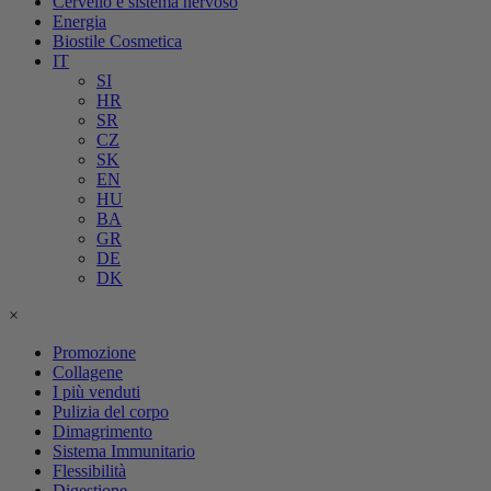
Cervello e sistema nervoso
Energia
Biostile Cosmetica
IT
SI
HR
SR
CZ
SK
EN
HU
BA
GR
DE
DK
×
Promozione
Collagene
I più venduti
Pulizia del corpo
Dimagrimento
Sistema Immunitario
Flessibilità
Digestione