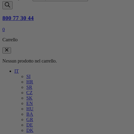
800 77 30 44
0
Carrello
Nessun prodotto nel carrello.
IT
SI
HR
SR
CZ
SK
EN
HU
BA
GR
DE
DK