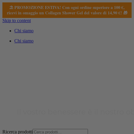
⛱️ PROMOZIONE ESTIVA! Con ogni ordine superiore a 100 €,
ricevi in omaggio un Collagen Shower Gel del valore di 14,90 €! 🎁
Skip to content
Chi siamo
Chi siamo
Ricerca prodotti