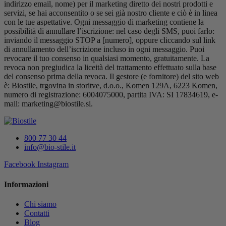
indirizzo email, nome) per il marketing diretto dei nostri prodotti e
servizi, se hai acconsentito o se sei già nostro cliente e ciò è in linea
con le tue aspettative.
Ogni messaggio di marketing contiene la
possibilità di annullare l’iscrizione: nel caso degli SMS, puoi farlo:
inviando il messaggio STOP a [numero], oppure cliccando sul link
di annullamento dell’iscrizione incluso in ogni messaggio.
Puoi
revocare il tuo consenso in qualsiasi momento, gratuitamente.
La
revoca non pregiudica la liceità del trattamento effettuato sulla base
del consenso prima della revoca.
Il gestore (e fornitore) del sito web
è: Biostile, trgovina in storitve, d.o.o., Komen 129A, 6223 Komen,
numero di registrazione: 6004075000, partita IVA: SI 17834619, e-
mail: marketing@biostile.si.
800 77 30 44
info@bio-stile.it
Facebook
Instagram
Informazioni
Chi siamo
Contatti
Blog