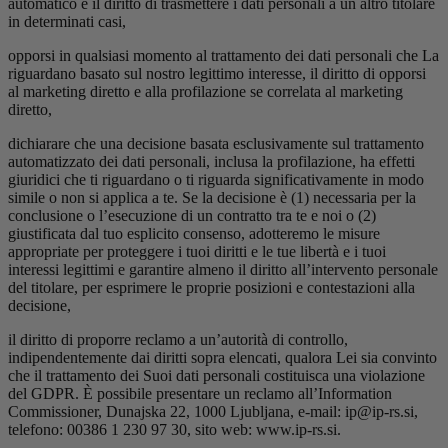
automatico e il diritto di trasmettere i dati personali a un altro titolare
in determinati casi,
opporsi in qualsiasi momento al trattamento dei dati personali che La
riguardano basato sul nostro legittimo interesse, il diritto di opporsi
al marketing diretto e alla profilazione se correlata al marketing
diretto,
dichiarare che una decisione basata esclusivamente sul trattamento
automatizzato dei dati personali, inclusa la profilazione, ha effetti
giuridici che ti riguardano o ti riguarda significativamente in modo
simile o non si applica a te. Se la decisione è (1) necessaria per la
conclusione o l’esecuzione di un contratto tra te e noi o (2)
giustificata dal tuo esplicito consenso, adotteremo le misure
appropriate per proteggere i tuoi diritti e le tue libertà e i tuoi
interessi legittimi e garantire almeno il diritto all’intervento personale
del titolare, per esprimere le proprie posizioni e contestazioni alla
decisione,
il diritto di proporre reclamo a un’autorità di controllo,
indipendentemente dai diritti sopra elencati, qualora Lei sia convinto
che il trattamento dei Suoi dati personali costituisca una violazione
del GDPR. È possibile presentare un reclamo all’Information
Commissioner, Dunajska 22, 1000 Ljubljana, e-mail: ip@ip-rs.si,
telefono: 00386 1 230 97 30, sito web: www.ip-rs.si.