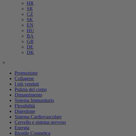
HR
SR
CZ
SK
EN
HU
BA
GR
DE
DK
×
Promozione
Collagene
I più venduti
Pulizia del corpo
Dimagrimento
Sistema Immunitario
Flessibilità
Digestione
Sistema Cardiovascolare
Cervello e sistema nervoso
Energia
Biostile Cosmetica