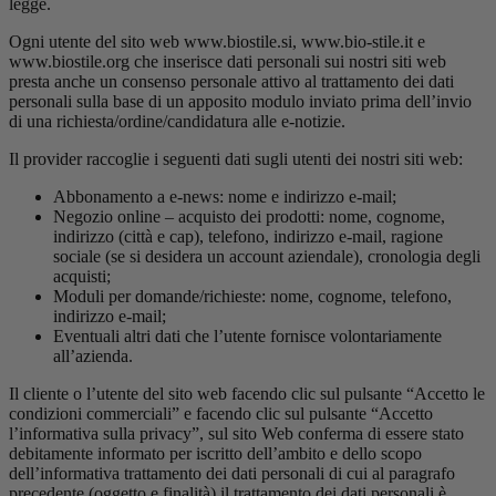
legge.
Ogni utente del sito web www.biostile.si, www.bio-stile.it e
www.biostile.org che inserisce dati personali sui nostri siti web
presta anche un consenso personale attivo al trattamento dei dati
personali sulla base di un apposito modulo inviato prima dell’invio
di una richiesta/ordine/candidatura alle e-notizie.
Il provider raccoglie i seguenti dati sugli utenti dei nostri siti web:
Abbonamento a e-news: nome e indirizzo e-mail;
Negozio online – acquisto dei prodotti: nome, cognome,
indirizzo (città e cap), telefono, indirizzo e-mail, ragione
sociale (se si desidera un account aziendale), cronologia degli
acquisti;
Moduli per domande/richieste: nome, cognome, telefono,
indirizzo e-mail;
Eventuali altri dati che l’utente fornisce volontariamente
all’azienda.
Il cliente o l’utente del sito web facendo clic sul pulsante “Accetto le
condizioni commerciali” e facendo clic sul pulsante “Accetto
l’informativa sulla privacy”, sul sito Web conferma di essere stato
debitamente informato per iscritto dell’ambito e dello scopo
dell’informativa trattamento dei dati personali di cui al paragrafo
precedente (oggetto e finalità) il trattamento dei dati personali è