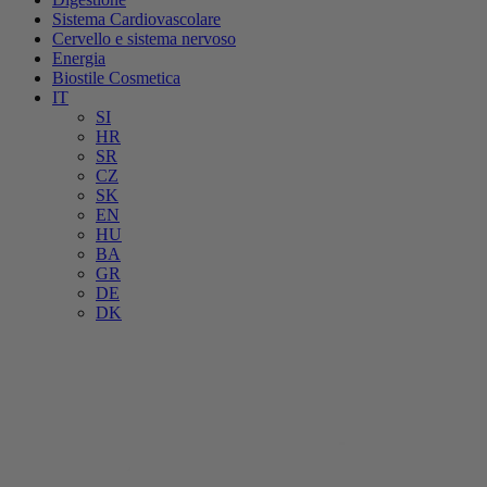
Sistema Cardiovascolare
Cervello e sistema nervoso
Energia
Biostile Cosmetica
IT
SI
HR
SR
CZ
SK
EN
HU
BA
GR
DE
DK