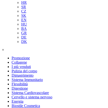
HR
SR
CZ
SK
EN
HU
BA
GR
DE
DK
×
Promozione
Collagene
I più venduti
Pulizia del corpo
Dimagrimento
Sistema Immunitario
Flessibilità
Digestione
Sistema Cardiovascolare
Cervello e sistema nervoso
Energia
Biostile Cosmetica