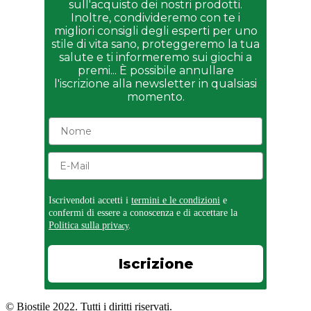
sull'acquisto dei nostri prodotti.
Inoltre, condivideremo con te i
migliori consigli degli esperti per uno
stile di vita sano, proteggeremo la tua
salute e ti informeremo sui giochi a
premi... È possibile annullare
l'iscrizione alla newsletter in qualsiasi
momento.
Iscrivendoti accetti i
termini e le condizioni
e
confermi di essere a conoscenza e di accettare la
Politica sulla priv
acy
.
Iscrizione
© Biostile 2022. Tutti i diritti riservati.