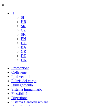
×
IT
SI
HR
SR
CZ
SK
EN
HU
BA
GR
DE
DK
Promozione
Collagene
I più venduti
Pulizia del corpo
Dimagrimento
Sistema Immunitario
Flessibilità
Digestione
Sistema Cardiovascolare