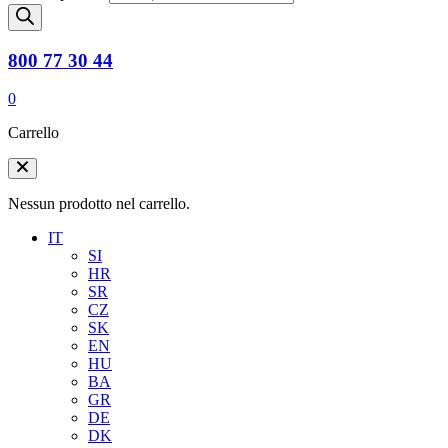
800 77 30 44
0
Carrello
Nessun prodotto nel carrello.
IT
SI
HR
SR
CZ
SK
EN
HU
BA
GR
DE
DK