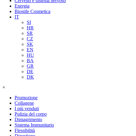
Cervello e sistema nervoso
Energia
Biostile Cosmetica
IT
SI
HR
SR
CZ
SK
EN
HU
BA
GR
DE
DK
×
Promozione
Collagene
I più venduti
Pulizia del corpo
Dimagrimento
Sistema Immunitario
Flessibilità
Digestione