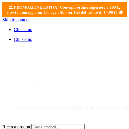
⛱️ PROMOZIONE ESTIVA! Con ogni ordine superiore a 100 €,
ricevi in omaggio un Collagen Shower Gel del valore di 14,90 €! 🎁
Skip to content
Chi siamo
Chi siamo
Ricerca prodotti