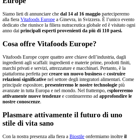
Europe
Siamo lieti di annunciare che
dal 14 al 16 maggio
parteciperemo
alla fiera
Vitafoods Europe
a Ginevra, in Svizzera. È l’unico evento
dedicato che riunisce la filiera nutraceutica globale ed è visitato ogni
Ricevi un buono da 5 €
anno dai
principali esperti provenienti da più di 110 paesi.
Ma aspetta, c'è di più...
Cosa offre Vitafoods Europe?
Ottieni l'accesso esclusivo a offerte, novitá, sven
con accesso anticipato,...
Vitafoods Europe copre quattro aree chiave dell’industria, dagli
ingredienti agli scaffali: ingredienti e materie prime, prodotti finiti,
marchi privati e servizi, attrezzature e macchinari. Pertanto, è la
piattaforma perfetta per
creare un nuovo business
e
costruire
relazioni significative
nel settore degli integratori alimentari. Come
principale espositore,
presenteremo le nostre technologie
più
avanzate in tutta Europa e nel mondo. Nel frattempo, e
sploreremo
attivamente nuove tendenze
e continueremo ad
approfondire le
ISCRIVITI
nostre conoscenze
.
Plasmare attivamente il futuro di uno
Iscrivendoti alla newsletter, accettate i termini e le
cond
generali.
stile di vita sano
Gli sconti non sono cumulabili e non si applicano ai
prezzi promozionali. Il codice è valido per ordini superi
Con la nostra presenza alla fiera a
Biostile
onfermiamo inoltre
il
a 50 euro.