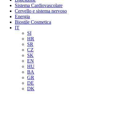
Sistema Cardiovascolare
Cervello e sistema nervoso
Energia
Biostile Cosmetica
IT
SI
HR
SR
CZ
SK
EN
HU
BA
GR
DE
DK