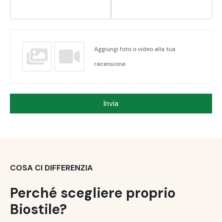
La quantità giornaliera raccomandata non deve essere
superata.
Un integratore alimentare non sostituisce una
dieta equilibrata e varia e uno stile di vita sano.
Tenere
Aggiungi foto o video alla tua
fuori dalla portata dei bambini!
recensione
Il prodotto è destinato agli adulti.
Non adatto a donne
in gravidanza e madri che allattano.
Se stai assumendo
Invia
farmaci, consulta il tuo medico per quanto riguarda il
loro uso.
COSA CI DIFFERENZIA
Perché scegliere proprio
Biostile?