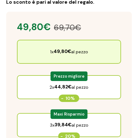
Lo sconto è pari al valore del regalo.
49,80
€
69,70
€
49,80
€
1x
al pezzo
Prezzo migliore
44,82
€
2x
al pezzo
-
10%
Maxi Risparmio
39,84
€
3x
al pezzo
-
20%