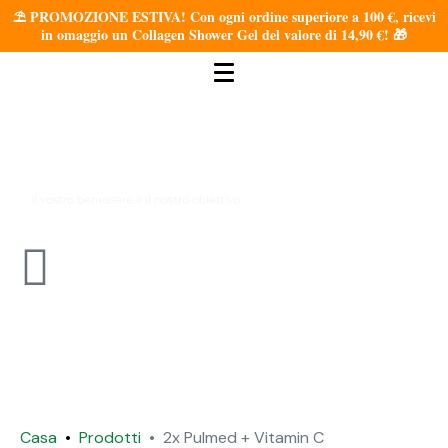
⛱️ PROMOZIONE ESTIVA! Con ogni ordine superiore a 100 €, ricevi
in omaggio un Collagen Shower Gel del valore di 14,90 €! 🎁
Casa
Prodotti
2x Pulmed + Vitamin C