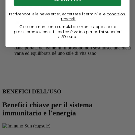
Istruzioni per l'uso
Iscrivendoti alla newsletter, accettate i termini e le
condizioni
Assumere una capsula tre volte al giorno durante i pasti con
generali.
un bicchiere d’acqua.
Gli sconti non sono cumulabili e non si applicano ai
prezzi promozionali. Il codice è valido per ordini superiori
Avvertenze
a 50 euro.
Non superare la dose giornaliera raccomandata. Tenere fuori
dalla portata dei bambini. Il prodotto non sostituisce una dieta
varia ed equilibrata né uno stile di vita sano.
BENEFICI DELL'USO
Benefici chiave per il sistema
immunitario e l'energia