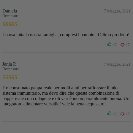
Daniela
7 Maggio, 2021
Recensore
Valutato
5
su
Lo usa tutta la nostra famiglia, compresi i bambini. Ottimo prodotto!
5
(0)
(0)
Janja P.
7 Maggio, 2021
Recensore
Valutato
5
su
Ho consumato pappa reale per molti anni per rafforzare il mio
5
sistema immunitario, ma devo dire che questa combinazione di
pappa reale con collagene e oli vari è incomparabilmente buona. Un
integratore alimentare versatile! vale la pena acquistare!
(0)
(0)