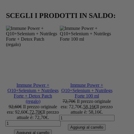
SCEGLI I PRODOTTI IN SALDO:
Immune Power +
Immune Power +
Q10+Selenium + Nutrilegs
Q10+Selenium + Nutrilegs
Forte + Detox Patch
Forte 100 ml
(regalo)
72,70
€
Il prezzo originale
92,60
€
Il prezzo originale
era: 72,70€.
58,16
€
Il prezzo
era: 92,60€.
72,70
€
Il prezzo
attuale è: 58,16€.
attuale è: 72,70€.
Aggiungi al carrello
Aggiungi al carrello