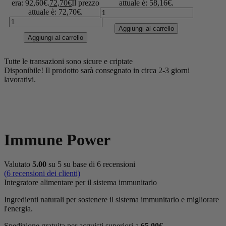
era: 92,60€.
72,70
€
Il prezzo
attuale è: 58,16€.
attuale è: 72,70€.
Aggiungi al carrello
Aggiungi al carrello
Tutte le transazioni sono sicure e criptate
Disponibile!
Il prodotto sarà consegnato in circa 2-3 giorni
lavorativi.
Immune Power
Valutato
5.00
su 5 su base di
6
recensioni
(
6
recensioni dei clienti)
Integratore alimentare per il sistema immunitario
Ingredienti naturali per sostenere il sistema immunitario e migliorare
l'energia.
Spedizione gratuita per acquisti superiori a
65,00
€