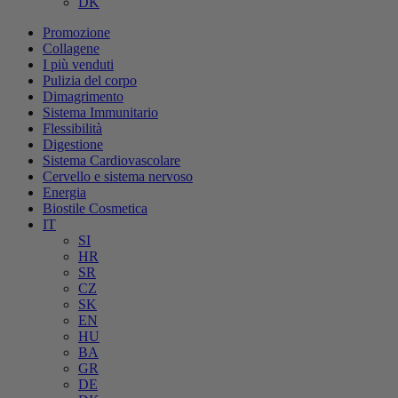
DK
Promozione
Collagene
I più venduti
Pulizia del corpo
Dimagrimento
Sistema Immunitario
Flessibilità
Digestione
Sistema Cardiovascolare
Cervello e sistema nervoso
Energia
Biostile Cosmetica
IT
SI
HR
SR
CZ
SK
EN
HU
BA
GR
DE