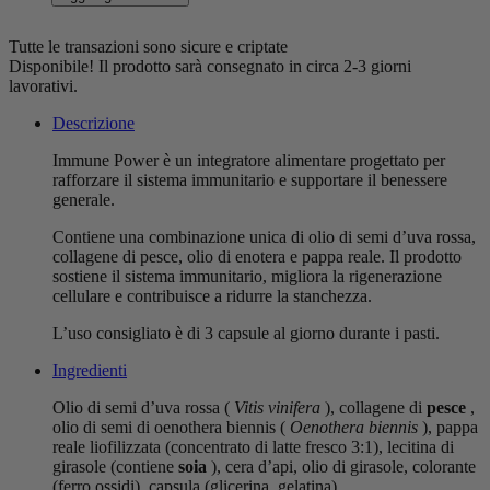
Tutte le transazioni sono sicure e criptate
Disponibile!
Il prodotto sarà consegnato in circa 2-3 giorni
lavorativi.
Descrizione
Immune Power è un integratore alimentare progettato per
rafforzare il sistema immunitario e supportare il benessere
generale.
Contiene una combinazione unica di olio di semi d’uva rossa,
collagene di pesce, olio di enotera e pappa reale. Il prodotto
sostiene il sistema immunitario, migliora la rigenerazione
cellulare e contribuisce a ridurre la stanchezza.
L’uso consigliato è di 3 capsule al giorno durante i pasti.
Ingredienti
Olio di semi d’uva rossa (
Vitis vinifera
), collagene di
pesce
,
olio di semi di oenothera biennis (
Oenothera biennis
), pappa
reale liofilizzata (concentrato di latte fresco 3:1), lecitina di
girasole (contiene
soia
), cera d’api, olio di girasole, colorante
(ferro ossidi), capsula (glicerina, gelatina).