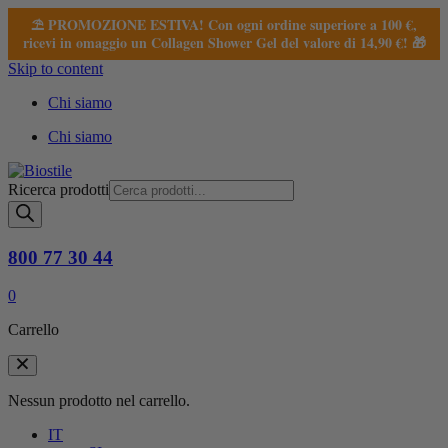
⛱️ PROMOZIONE ESTIVA! Con ogni ordine superiore a 100 €,
ricevi in omaggio un Collagen Shower Gel del valore di 14,90 €! 🎁
Skip to content
Chi siamo
Chi siamo
Ricerca prodotti
800 77 30 44
0
Carrello
Nessun prodotto nel carrello.
IT