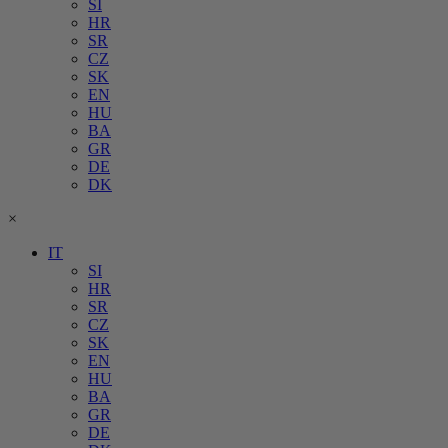
SI
HR
SR
CZ
SK
EN
HU
BA
GR
DE
DK
×
IT
SI
HR
SR
CZ
SK
EN
HU
BA
GR
DE