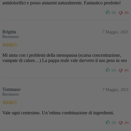
antidolorifici e posso aiutarmi naturalmente. Fantastico prodotto!
(0)
(0)
Brigitta
7 Maggio, 2021
Recensore
Valutato
5
su
Mi aiuta con i problemi della menopausa (scarsa concentrazione,
5
vampate di calore…) La pappa reale vale davvero il suo peso in oro
(0)
(0)
Tommaso
7 Maggio, 2021
Recensore
Valutato
5
su
Vale ogni centesimo. Un’ottima combinazione di ingredienti.
5
(0)
(0)