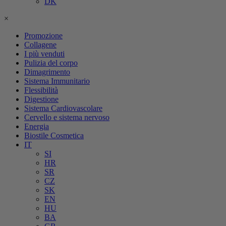
DK
×
Promozione
Collagene
I più venduti
Pulizia del corpo
Dimagrimento
Sistema Immunitario
Flessibilità
Digestione
Sistema Cardiovascolare
Cervello e sistema nervoso
Energia
Biostile Cosmetica
IT
SI
HR
SR
CZ
SK
EN
HU
BA