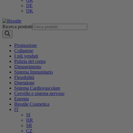
GR
DE
DK
Ricerca prodotti
Promozione
Collagene
I più venduti
Pulizia del corpo
Dimagrimento
Sistema Immunitario
Flessibilità
Digestione
Sistema Cardiovascolare
Cervello e sistema nervoso
Energia
Biostile Cosmetica
IT
SI
HR
SR
CZ