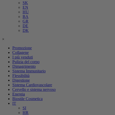
SK
EN
HU
BA
GR
DE
DK
×
Promozione
Collagene
I più venduti
Pulizia del corpo
Dimagrimento
Sistema Immunitario
Flessibilità
Digestione
Sistema Cardiovascolare
Cervello e sistema nervoso
Energia
Biostile Cosmetica
IT
SI
HR