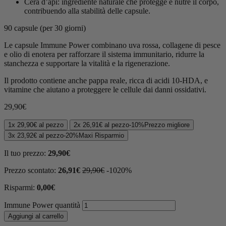
Cera d’api: ingrediente naturale che protegge e nutre il corpo,
contribuendo alla stabilità delle capsule.
90 capsule (per 30 giorni)
Le capsule Immune Power combinano uva rossa, collagene di pesce
e olio di enotera per rafforzare il sistema immunitario, ridurre la
stanchezza e supportare la vitalità e la rigenerazione.
Il prodotto contiene anche pappa reale, ricca di acidi 10-HDA, e
vitamine che aiutano a proteggere le cellule dai danni ossidativi.
29,90
€
1x
29,90
€
al pezzo
2x
26,91
€
al pezzo
-
10%
Prezzo migliore
3x
23,92
€
al pezzo
-
20%
Maxi Risparmio
Il tuo prezzo:
29,90
€
Prezzo scontato:
26,91
€
29,90
€
-
10
20
%
Risparmi:
0,00
€
Immune Power quantità
Aggiungi al carrello