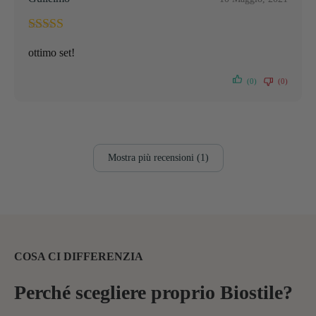
Valutato
5
su
ottimo set!
5
(0)
(0)
Mostra più recensioni (1)
COSA CI DIFFERENZIA
Perché scegliere proprio Biostile?