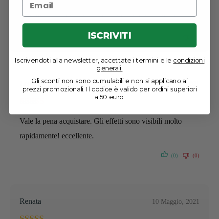
Oltre a queste capsule, ho usato anche il vostro tè Detox.
5
Un’ottima combinazione che mi ha aiutato molto. lp
ISCRIVITI
(0)
(0)
Iscrivendoti alla newsletter, accettate i termini e le
condizioni
generali.
Gli sconti non sono cumulabili e non si applicano ai
Leonard
11 Maggio, 2021
prezzi promozionali. Il codice è valido per ordini superiori
a 50 euro.
Valutato
5
su
Vale la pena acquistare. Gli effetti sono visibili molto
5
rapidamente! eccellente.
(0)
(0)
Renata
10 Maggio, 2021