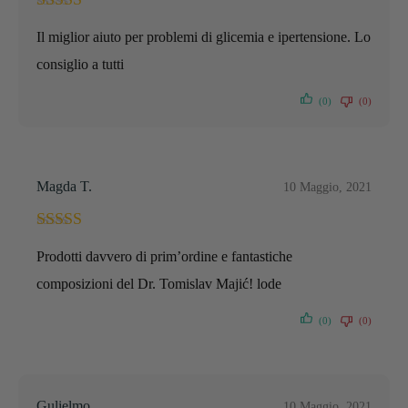
Valutato
5
su
Il miglior aiuto per problemi di glicemia e ipertensione. Lo
5
consiglio a tutti
(0)
(0)
Magda T.
10 Maggio, 2021
Valutato
5
su
Prodotti davvero di prim’ordine e fantastiche
5
composizioni del Dr. Tomislav Majić! lode
(0)
(0)
Gulielmo
10 Maggio, 2021