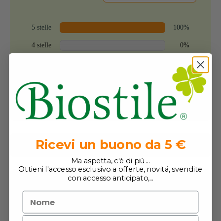
idrossipropilmetilcellulosa).
La dose giornaliera raccomandata (1
capsula
) contiene:
5 stelle
100%
4 stelle
0%
* Dose giornaliera consigliata, ai sensi del Regolamento (UE) n.
1169/2011, nd-non specificato
3 stelle
0%
2 stelle
0%
Estratto di funghi Agaricus
250 mg
1 stella
0%
L – durezza
100 mg
Estratto di Schisandra
50 mg
Ricevi un buono da 5 €
Recensione 1-5 di 6
Ma aspetta, c'è di più...
Ottieni l'accesso esclusivo a offerte, novitá, svendite
con accesso anticipato,...
Bruno
12 Maggio, 2021
Valutato
5
su