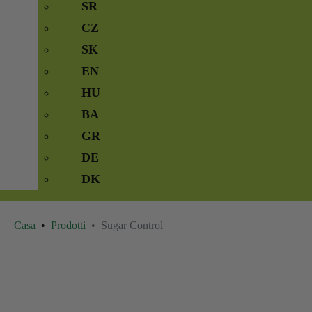
SR
CZ
SK
EN
HU
BA
GR
DE
DK
Casa
Prodotti
Sugar Control