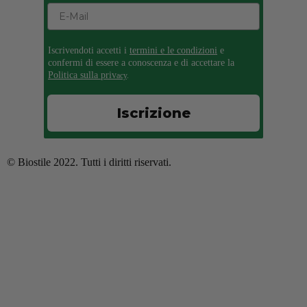
Iscrivendoti accetti i
termini e le condizioni
e
confermi di essere a conoscenza e di accettare la
Politica sulla priv
acy
.
Iscrizione
© Biostile 2022. Tutti i diritti riservati.