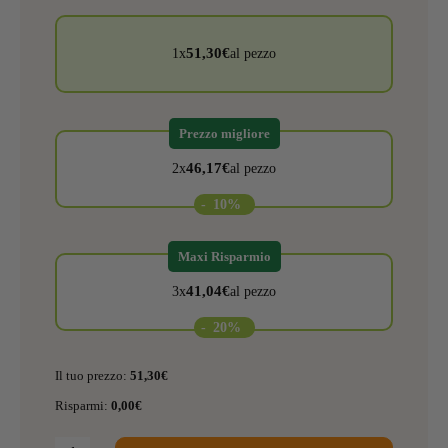
51,30
€
1x
al pezzo
Prezzo migliore
46,17
€
2x
al pezzo
-
10%
Maxi Risparmio
41,04
€
3x
al pezzo
-
20%
Il tuo prezzo:
51,30
€
Risparmi:
0,00
€