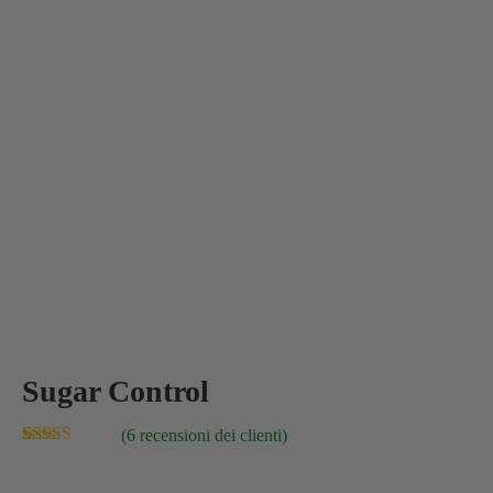
Sugar Control
(
6
recensioni dei clienti)
Valutato
6
5.00
su 5 su base