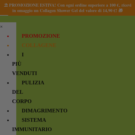
⛱️ PROMOZIONE ESTIVA! Con ogni ordine superiore a 100 €, ricevi
in omaggio un Collagen Shower Gel del valore di 14,90 €! 🎁
×
PROMOZIONE
COLLAGENE
I
PIÙ
VENDUTI
PULIZIA
DEL
CORPO
DIMAGRIMENTO
SISTEMA
IMMUNITARIO